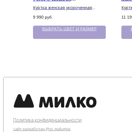
ДЕМИСЕЗОННАЯ
еми
Куртка женская укороченная
Курт
демисезонная
9 990
руб.
11 19
ЗМЕР
ВЫБРАТЬ ЦВЕТ И РАЗМЕР
Политика конфиденциальности
сайт разработан @st_malugina