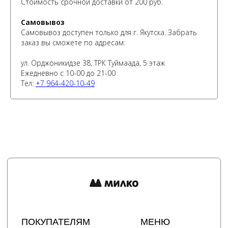
Стоимость срочной доставки от 200 руб.
Самовывоз
ПОКУПАТЕЛЯМ
МЕНЮ
Самовывоз доступен только для г. Якутска. Забрать
Каталог
Доставка
заказ вы сможете по адресам:
О бренде
Условия оплаты и возврата
Сертификаты
Рассрочка
ул. Орджоникидзе 38, ТРК Туймаада, 5 этаж
Акции
Уход за изделиями
Ежедневно с 10-00 до 21-00
Оптовые закупки
Тел:
+7 964-420-10-49
КОНТАКТЫ
СОЦСЕТИ
+7 964 429-41-29
Telegram
WhatsApp
Вконтакте
Политика конфиденциальности
сайт разработан @st_malugina