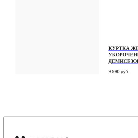
КУРТКА Ж
УКОРОЧЕН
ДЕМИСЕЗО
9 990
руб.
Политика конфиденциальности
сайт разработан @st_malugina