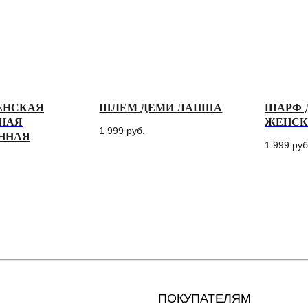
ЕНСКАЯ
ШЛЕМ ДЕМИ ЛАПША
ШАРФ 
НАЯ
ЖЕНСК
1 999
руб.
ННАЯ
1 999
руб
ПОКУПАТЕЛЯМ
МЕН
Доставка
Катало
Условия оплаты и возврата
О бре
Рассрочка
Серти
Уход за изделиями
Акции
Оптов