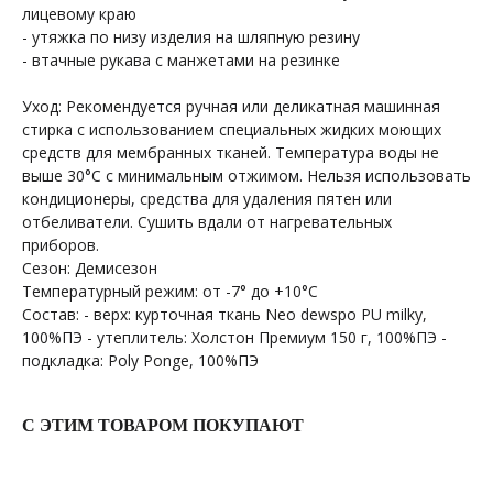
лицевому краю
- утяжка по низу изделия на шляпную резину
- втачные рукава с манжетами на резинке
Уход: Рекомендуется ручная или деликатная машинная
стирка с использованием специальных жидких моющих
средств для мембранных тканей. Температура воды не
выше 30°С с минимальным отжимом. Нельзя использовать
ПОКУПАТЕЛЯМ
МЕНЮ
кондиционеры, средства для удаления пятен или
Каталог
Доставка
отбеливатели. Сушить вдали от нагревательных
О бренде
Условия оплаты и возврата
приборов.
Сертификаты
Рассрочка
Сезон: Демисезон
Акции
Уход за изделиями
Оптовые закупки
Температурный режим: от -7° до +10°С
Состав: - верх: курточная ткань Neo dewspo PU milky,
КОНТАКТЫ
СОЦСЕТИ
100%ПЭ - утеплитель: Холстон Премиум 150 г, 100%ПЭ -
подкладка: Poly Ponge, 100%ПЭ
+7 964 420-94-43
Telegram
WhatsApp
Вконтакте
С ЭТИМ ТОВАРОМ ПОКУПАЮТ
Политика конфиденциальности
сайт разработан @st_malugina