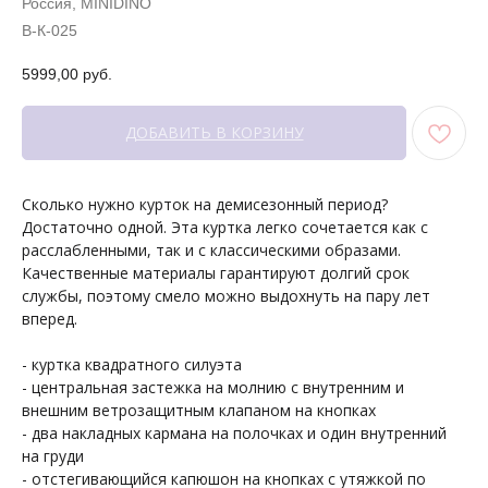
Россия, MINIDINO
В-К-025
5999,00
руб.
ДОБАВИТЬ В КОРЗИНУ
Сколько нужно курток на демисезонный период?
Достаточно одной. Эта куртка легко сочетается как с
расслабленными, так и с классическими образами.
Качественные материалы гарантируют долгий срок
службы, поэтому смело можно выдохнуть на пару лет
вперед.
- куртка квадратного силуэта
- центральная застежка на молнию с внутренним и
внешним ветрозащитным клапаном на кнопках
- два накладных кармана на полочках и один внутренний
+7 964 429-41-29
WhatsApp
на груди
- отстегивающийся капюшон на кнопках с утяжкой по