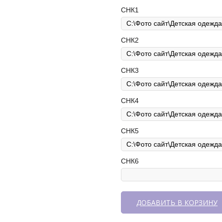
СНК1
СНК2
СНК3
СНК4
СНК5
СНК6
ДОБАВИТЬ В КОРЗИНУ