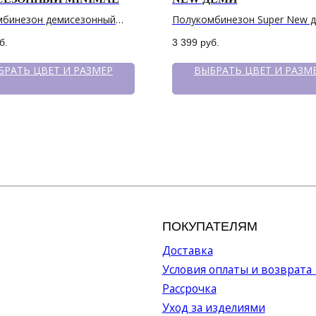
мбинезон демисезонный
Полукомбинезон Super New 
б.
3 399
руб.
ПОКУПАТЕЛЯМ
МЕН
БРАТЬ ЦВЕТ И РАЗМЕР
ВЫБРАТЬ ЦВЕТ И РАЗМ
Доставка
Катало
Условия оплаты и возврата
О бре
Рассрочка
Серти
Уход за изделиями
Акции
Оптов