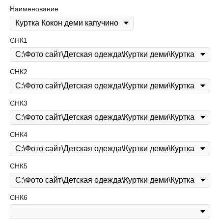
Наименование
СНК1
СНК2
СНК3
СНК4
СНК5
СНК6