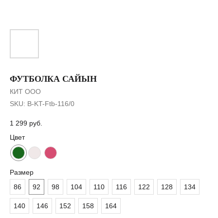
ФУТБОЛКА САЙЫН
КИТ ООО
SKU:
B-KT-Ftb-116/0
1 299
руб.
Цвет
Размер
86
92
98
104
110
116
122
128
134
140
146
152
158
164