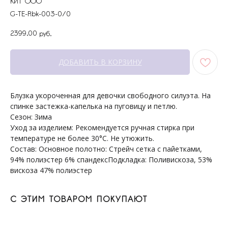
КИТ ООО
G-TE-Rbk-003-0/0
2399,00
руб.
+7 964 429-41-29
WhatsApp
ДОБАВИТЬ В КОРЗИНУ
Блузка укороченная для девочки свободного силуэта. На
спинке застежка-капелька на пуговицу и петлю.
Сезон: Зима
Уход за изделием: Рекомендуется ручная стирка при
температуре не более 30°С. Не утюжить.
Состав: Основное полотно: Стрейч сетка с пайетками,
ПОКУПАТЕЛЯМ
МЕНЮ
94% полиэстер 6% спандексПодкладка: Поливискоза, 53%
Каталог
Доставка
вискоза 47% полиэстер
О бренде
Условия оплаты и возврата
Сертификаты
Рассрочка
Акции
Уход за изделиями
Оптовые закупки
С ЭТИМ ТОВАРОМ ПОКУПАЮТ
КОНТАКТЫ
СОЦСЕТИ