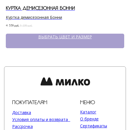
КУРТКА ДЕМИСЕЗОННАЯ БОННИ
ПА
Куртка демисезонная Бонни
Па
4 339
6 199
7 59
руб.
руб.
ВЫБРАТЬ ЦВЕТ И РАЗМЕР