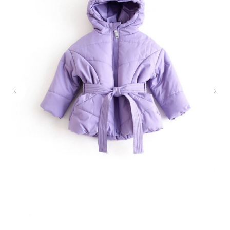
ПОКУПАТЕЛЯМ
МЕНЮ
Каталог
Доставка
О бренде
Условия оплаты и возврата
Сертификаты
Рассрочка
Акции
Уход за изделиями
Оптовые закупки
КОНТАКТЫ
СОЦСЕТИ
+7 964 420-94-43
Telegram
WhatsApp
Вконтакте
Политика конфиденциальности
сайт разработан @st_malugina