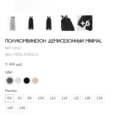
ПОЛУКОМБИНЕЗОН ДЕМИСЕЗОННЫЙ MINIMAL
КИТ ООО
SKU:
MDD1-IM001/0
3 499
руб.
Цвет
Размер
86
92
98
104
110
116
122
128
134
140
146