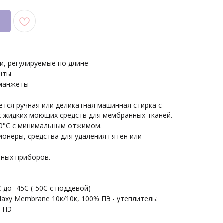
и, регулируемые по длине
нты
 манжеты
ется ручная или деликатная машинная стирка с
 жидких моющих средств для мембранных тканей.
0°С с минимальным отжимом.
онеры, средства для удаления пятен или
ьных приборов.
до -45С (-50С с поддевой)
alaxy Membrane 10к/10к, 100% ПЭ - утеплитель:
% ПЭ