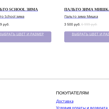
ЬТО SCHOOL ЗИМА
ПАЛЬТО ЗИМА МИШК
то School зима
Пальто зима Мишка
99
руб.
3 500
руб.
6 999
руб.
ВЫБРАТЬ ЦВЕТ И РАЗМЕР
ВЫБРАТЬ ЦВЕТ И РА
ПОКУПАТЕЛЯМ
МЕН
Доставка
Катало
Условия оплаты и возврата
О бре
Рассрочка
Серти
Уход за изделиями
Акции
Оптов