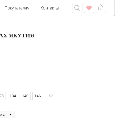
м
Контакты
0
АХ ЯКУТИЯ
28
134
140
146
152