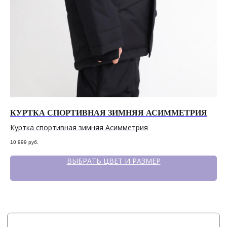
КУРТКА СПОРТИВНАЯ ЗИМНЯЯ АСИММЕТРИЯ
КУ
Куртка спортивная зимняя Асимметрия
Ку
10 999
руб.
9 9
ВЫБРАТЬ ЦВЕТ И РАЗМЕР