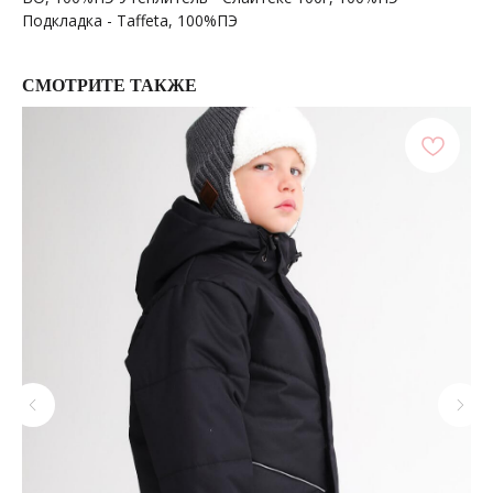
Подкладка - Taffeta, 100%ПЭ
СМОТРИТЕ ТАКЖЕ
ПОКУПАТЕЛЯМ
МЕНЮ
Каталог
Доставка
О бренде
Условия оплаты и возврата
Сертификаты
Рассрочка
Акции
Уход за изделиями
Оптовые закупки
КОНТАКТЫ
СОЦСЕТИ
+7 964 420-94-43
Telegram
WhatsApp
Вконтакте
Политика конфиденциальности
сайт разработан @st_malugina