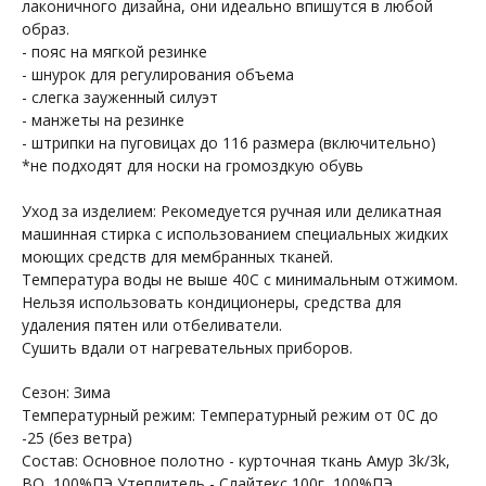
лаконичного дизайна, они идеально впишутся в любой
образ.
- пояс на мягкой резинке
- шнурок для регулирования объема
- слегка зауженный силуэт
- манжеты на резинке
- штрипки на пуговицах до 116 размера (включительно)
*не подходят для носки на громоздкую обувь
Уход за изделием: Рекомедуется ручная или деликатная
машинная стирка с использованием специальных жидких
моющих средств для мембранных тканей.
Температура воды не выше 40С с минимальным отжимом.
Нельзя использовать кондиционеры, средства для
удаления пятен или отбеливатели.
Сушить вдали от нагревательных приборов.
Сезон: Зима
Температурный режим: Температурный режим от 0С до
-25 (без ветра)
Состав: Основное полотно - курточная ткань Амур 3k/3k,
+7 964 429-41-29
WhatsApp
BO, 100%ПЭ Утеплитель - Слайтекс 100г, 100%ПЭ