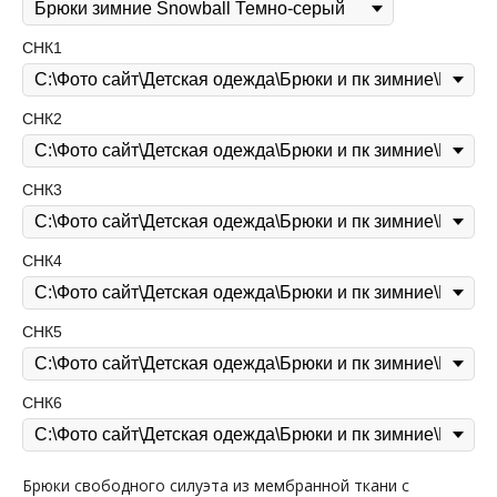
СНК1
СНК2
СНК3
СНК4
СНК5
СНК6
Брюки свободного силуэта из мембранной ткани с