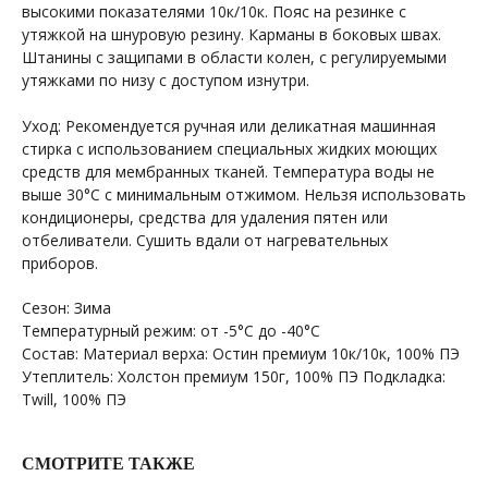
высокими показателями 10к/10к. Пояс на резинке с
утяжкой на шнуровую резину. Карманы в боковых швах.
Штанины с защипами в области колен, с регулируемыми
утяжками по низу с доступом изнутри.
Уход: Рекомендуется ручная или деликатная машинная
стирка с использованием специальных жидких моющих
средств для мембранных тканей. Температура воды не
выше 30°С с минимальным отжимом. Нельзя использовать
кондиционеры, средства для удаления пятен или
отбеливатели. Сушить вдали от нагревательных
приборов.
Сезон: Зима
Температурный режим: от -5°С до -40°C
Состав: Материал верха: Остин премиум 10к/10к, 100% ПЭ
Утеплитель: Холстон премиум 150г, 100% ПЭ Подкладка:
+7 964 429-41-29
Twill, 100% ПЭ
WhatsApp
СМОТРИТЕ ТАКЖЕ