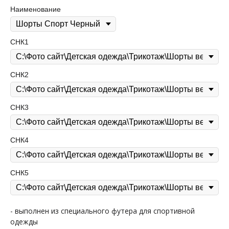
Наименование
СНК1
СНК2
СНК3
СНК4
СНК5
- выполнен из специального футера для спортивной
одежды