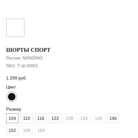
ШОРТЫ СПОРТ
Россия, MINIDINO
SKU:
Т-Ш-009/1
1 299
руб.
Цвет
Размер
104
110
116
122
128
134
140
146
152
158
164