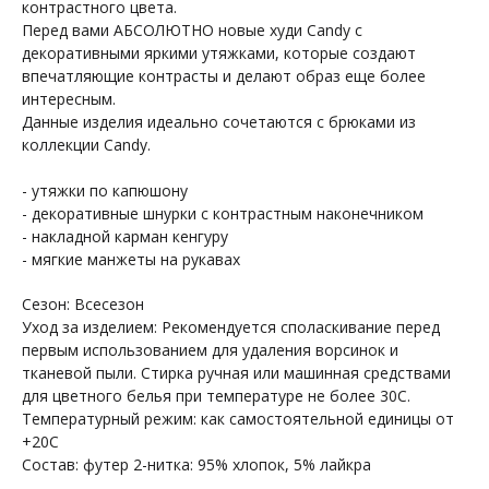
контрастного цвета.
Перед вами АБСОЛЮТНО новые худи Candy с
декоративными яркими утяжками, которые создают
впечатляющие контрасты и делают образ еще более
интересным.
Данные изделия идеально сочетаются с брюками из
коллекции Candy.
- утяжки по капюшону
- декоративные шнурки с контрастным наконечником
- накладной карман кенгуру
- мягкие манжеты на рукавах
Сезон: Всесезон
Уход за изделием: Рекомендуется споласкивание перед
первым использованием для удаления ворсинок и
тканевой пыли. Стирка ручная или машинная средствами
для цветного белья при температуре не более 30С.
Температурный режим: как самостоятельной единицы от
+7 964 429-41-29
+20С
WhatsApp
Состав: футер 2-нитка: 95% хлопок, 5% лайкра