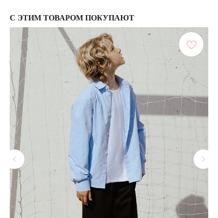
С ЭТИМ ТОВАРОМ ПОКУПАЮТ
ПОКУПАТЕЛЯМ
МЕНЮ
Каталог
Доставка
О бренде
Условия оплаты и возврата
Сертификаты
Рассрочка
Акции
Уход за изделиями
Оптовые закупки
КОНТАКТЫ
СОЦСЕТИ
+7 964 420-94-43
Telegram
WhatsApp
Вконтакте
Политика конфиденциальности
сайт разработан @st_malugina