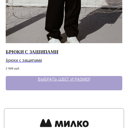
БРЮКИ С ЗАЩИПАМИ
Д
Брюки с защипами
Дж
2 699
руб.
1 7
ВЫБРАТЬ ЦВЕТ И РАЗМЕР