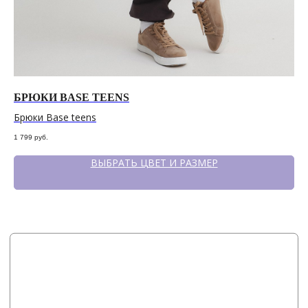
БРЮКИ BASE TEENS
Б
Брюки Base teens
Бр
1 799
руб.
1 9
ВЫБРАТЬ ЦВЕТ И РАЗМЕР