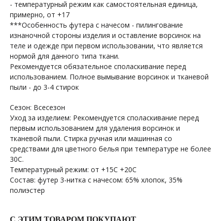
- температурный режим как самостоятельная единица,
примерно, от +17
***Особенность футера с начесом - пилингование
изнаночной стороны изделия и оставление ворсинок на
теле и одежде при первом использовании, что является
нормой для данного типа ткани.
Рекомендуется обязательное споласкивание перед
использованием. Полное вымывание ворсинок и тканевой
пыли - до 3-4 стирок
Сезон: Всесезон
Уход за изделием: Рекомендуется споласкивание перед
первым использованием для удаления ворсинок и
тканевой пыли. Стирка ручная или машинная со
средствами для цветного белья при температуре не более
30С.
Температурный режим: от +15С +20С
Состав: футер 3-нитка с начесом: 65% хлопок, 35%
+7 964 429-41-29
полиэстер
WhatsApp
С ЭТИМ ТОВАРОМ ПОКУПАЮТ