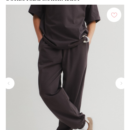
ПОКУПАТЕЛЯМ
МЕНЮ
Каталог
Доставка
О бренде
Условия оплаты и возврата
Сертификаты
Рассрочка
Акции
Уход за изделиями
Оптовые закупки
КОНТАКТЫ
СОЦСЕТИ
+7 964 420-94-43
Telegram
WhatsApp
Вконтакте
Политика конфиденциальности
сайт разработан @st_malugina