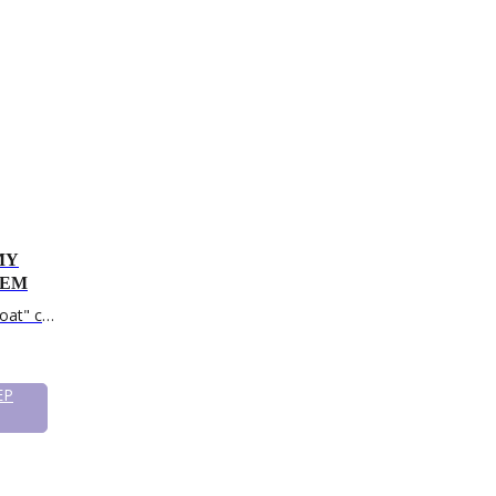
СОЦСЕТИ
Telegram
+7 964 420-94-43
Вконтакте
WhatsApp
MY
ЬЕМ
oat" с
ЕР
Ю
КОНТАКТЫ