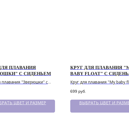
ДЛЯ ПЛАВАНИЯ
КРУГ ДЛЯ ПЛАВАНИЯ "
ЮШКИ" С СИДЕНЬЕМ
BABY FLOAT" С СИДЕН
я плавания "Зверюшки" с
Круг для плавания "My baby fl
ем
сиденьем
699
руб.
БРАТЬ ЦВЕТ И РАЗМЕР
ВЫБРАТЬ ЦВЕТ И РАЗМ
ПОКУПАТЕЛЯМ
МЕН