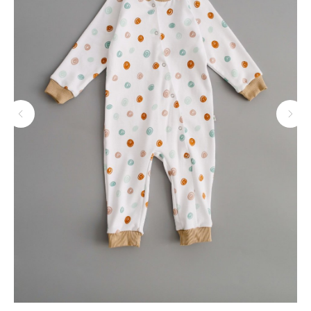
ПОКУПАТЕЛЯМ
МЕНЮ
Каталог
Доставка
О бренде
Условия оплаты и возврата
Сертификаты
Рассрочка
Акции
Уход за изделиями
Оптовые закупки
КОНТАКТЫ
СОЦСЕТИ
+7 964 420-94-43
Telegram
WhatsApp
Вконтакте
Политика конфиденциальности
сайт разработан @st_malugina