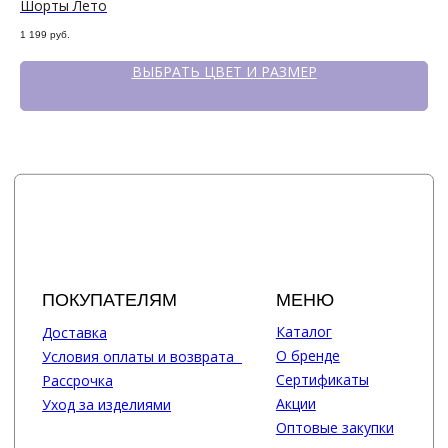
Шорты Лето
Бр
1 199
руб.
999
ВЫБРАТЬ ЦВЕТ И РАЗМЕР