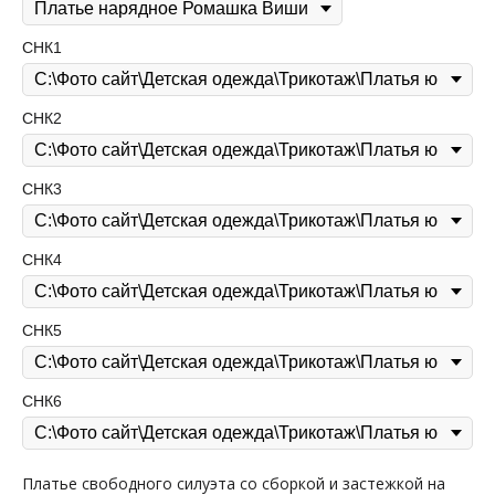
СНК1
СНК2
СНК3
СНК4
СНК5
СНК6
Платье свободного силуэта со сборкой и застежкой на