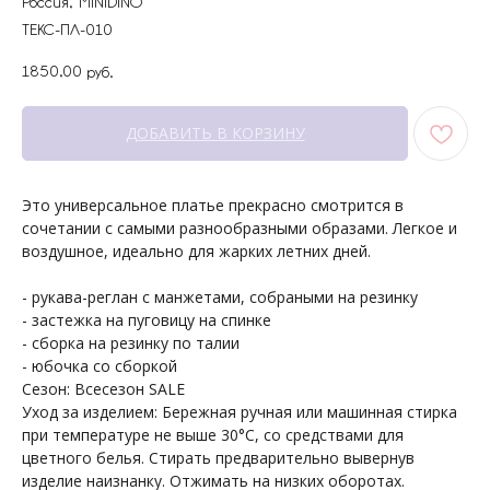
Россия, MINIDINO
ТЕКС-ПЛ-010
1850,00
руб.
ДОБАВИТЬ В КОРЗИНУ
Это универсальное платье прекрасно смотрится в
+7 964 429-41-29
сочетании с самыми разнообразными образами. Легкое и
WhatsApp
воздушное, идеально для жарких летних дней.
- рукава-реглан с манжетами, собраными на резинку
- застежка на пуговицу на спинке
- сборка на резинку по талии
- юбочка со сборкой
Сезон: Всесезон SALE
Уход за изделием: Бережная ручная или машинная стирка
при температуре не выше 30°С, со средствами для
цветного белья. Стирать предварительно вывернув
ПОКУПАТЕЛЯМ
МЕНЮ
изделие наизнанку. Отжимать на низких оборотах.
Каталог
Доставка