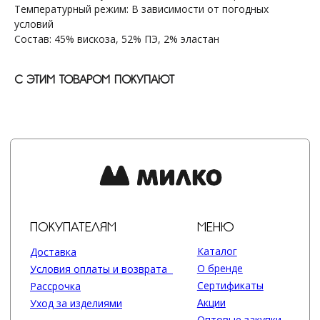
Температурный режим: В зависимости от погодных
О бренде
Условия оплаты и возврата
Сертификаты
Рассрочка
условий
Акции
Уход за изделиями
Состав: 45% вискоза, 52% ПЭ, 2% эластан
Оптовые закупки
КОНТАКТЫ
СОЦСЕТИ
С ЭТИМ ТОВАРОМ ПОКУПАЮТ
+7 964 420-94-43
Telegram
WhatsApp
Вконтакте
Политика конфиденциальности
сайт разработан @st_malugina