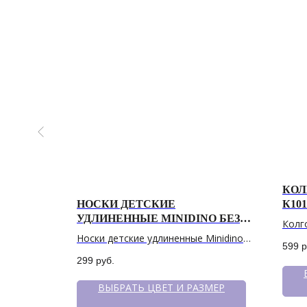
КОЛ
АРЫ)
НОСКИ ДЕТСКИЕ
К101
УДЛИНЕННЫЕ MINIDINO БЕЗ
Колг
РИСУНКА
Носки детские удлиненные Minidino
599
р
без рисунка
299
руб.
ЗМЕР
ВЫБРАТЬ ЦВЕТ И РАЗМЕР