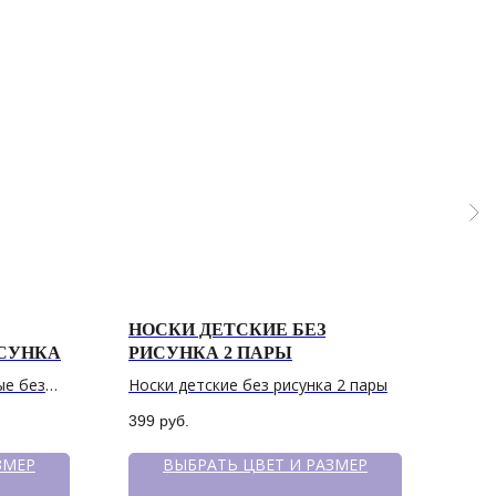
СОЦСЕТИ
Telegram
+7 964 420-94-43
Вконтакте
WhatsApp
НОС
НОСКИ ДЕТСКИЕ БЕЗ
РИС
ИСУНКА
РИСУНКА 2 ПАРЫ
Носк
ые без
Носки детские без рисунка 2 пары
пар
599
399
руб.
ЗМЕР
ВЫБРАТЬ ЦВЕТ И РАЗМЕР