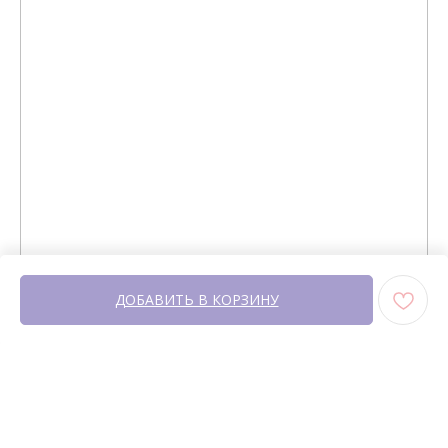
+7 964 420-94-43
Telegram
WhatsApp
Вконтакте
Политика конфиденциальности
сайт разработан @st_malugina
ДОБАВИТЬ В КОРЗИНУ