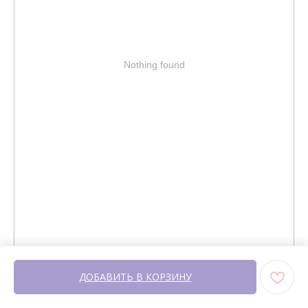
Сертификаты
Рассрочка
Акции
Уход за изделиями
Оптовые закупки
КОНТАКТЫ
СОЦСЕТИ
Nothing found
+7 964 420-94-43
Telegram
WhatsApp
Вконтакте
Политика конфиденциальности
сайт разработан @st_malugina
ДОБАВИТЬ В КОРЗИНУ