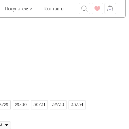
м
Контакты
0
8/29
29/30
30/31
32/33
33/34