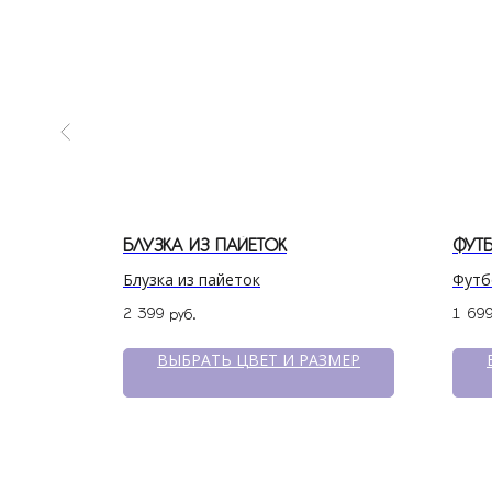
ОЗВЕЗДИЕ
БЛУЗКА ИЗ ПАЙЕТОК
ФУТ
здие
Блузка из пайеток
Футб
2 399
1 69
руб.
ЗМЕР
ВЫБРАТЬ ЦВЕТ И РАЗМЕР
Политика конфиденциальности