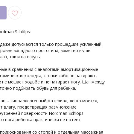
rdman Schlöps:
родаже допускаются только прошедшие усиленный
уровне западного прототипа, заметно выше
лаз, так и на ощупь.
нные в сравнении с аналогами амортизационные
томическая колодка, стенки сабо не натирают,
 не мешает ходьбе и не натирает ногу. Шаг между
точно подбирать обувь для ребенка.
mart – гипоаллергенный материал, легко моется,
ет влагу, предотвращая размножение
нутренней поверхности Nordman Schlöps
о нога ребенка практически не потеет.
оприкосновения со стопой и отдельная массажная