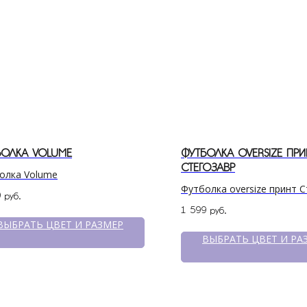
БОЛКА VOLUME
ФУТБОЛКА OVERSIZE ПРИ
СТЕГОЗАВР
олка Volume
Футболка oversize принт 
9
руб.
1 599
руб.
ВЫБРАТЬ ЦВЕТ И РАЗМЕР
ВЫБРАТЬ ЦВЕТ И РА
ПОКУПАТЕЛЯМ
МЕНЮ
Доставка
Катало
Условия оплаты и возврата
О бре
Рассрочка
Серти