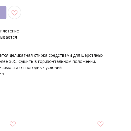
 плетение
атывается
ется деликатная стирка средствами для шерстяных
олее 30С. Сушить в горизонтальном положении.
исимости от погодных условий
ил
N