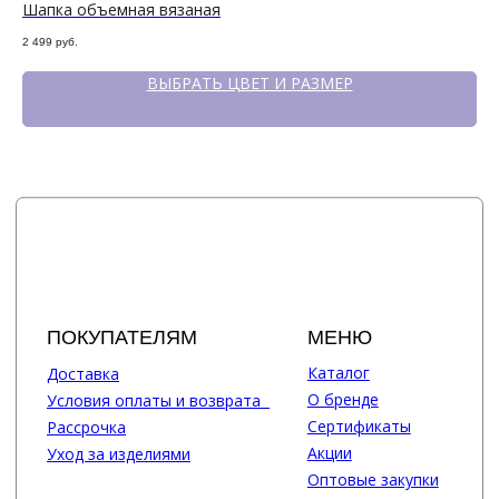
Шапка объемная вязаная
Ша
2 499
руб.
1 3
ВЫБРАТЬ ЦВЕТ И РАЗМЕР