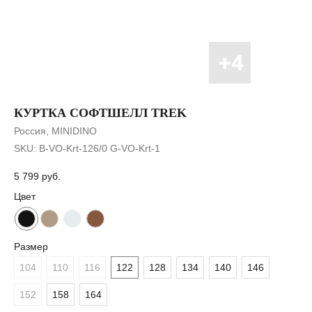
КУРТКА СОФТШЕЛЛ TREK
Россия, MINIDINO
SKU:
B-VO-Krt-126/0 G-VO-Krt-1
5 799
руб.
Цвет
Размер
104
110
116
122
128
134
140
146
152
158
164