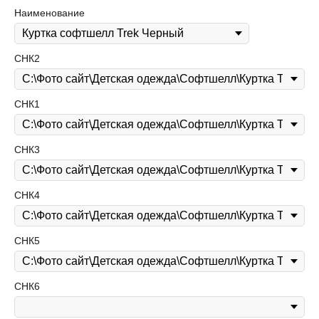
Наименование
СНК2
СНК1
СНК3
СНК4
СНК5
СНК6