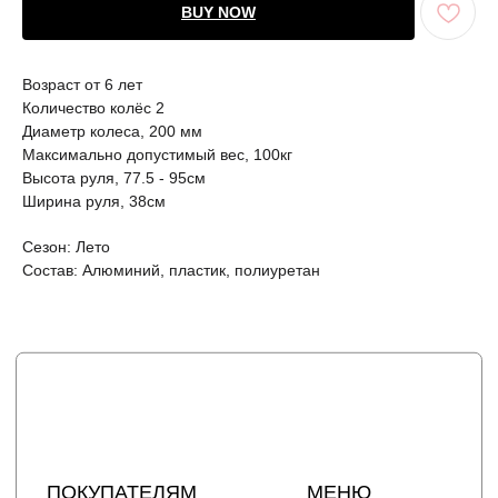
BUY NOW
ПОКУПАТЕЛЯМ
МЕНЮ
Возраст от 6 лет
Каталог
Доставка
Количество колёс 2
О бренде
Условия оплаты и возврата
Диаметр колеса, 200 мм
Сертификаты
Рассрочка
Акции
Уход за изделиями
Максимально допустимый вес, 100кг
Оптовые закупки
Высота руля, 77.5 - 95см
Ширина руля, 38см
КОНТАКТЫ
СОЦСЕТИ
+7 964 420-94-43
Telegram
Сезон: Лето
WhatsApp
Вконтакте
Состав: Алюминий, пластик, полиуретан
Политика конфиденциальности
сайт разработан @st_malugina