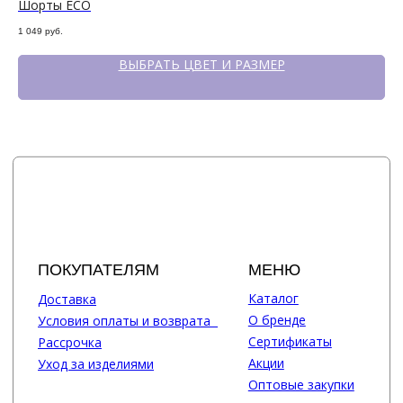
Шорты ECO
Шо
1 049
руб.
1 7
ВЫБРАТЬ ЦВЕТ И РАЗМЕР