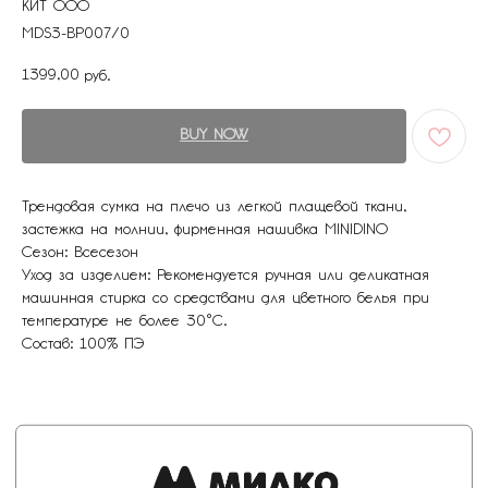
КИТ ООО
+7 964 429-41-29
MDS3-BP007/0
WhatsApp
1399,00
руб.
BUY NOW
Трендовая сумка на плечо из легкой плащевой ткани,
застежка на молнии, фирменная нашивка MINIDINO
Сезон: Всесезон
ПОКУПАТЕЛЯМ
МЕНЮ
Уход за изделием: Рекомендуется ручная или деликатная
Каталог
Доставка
машинная стирка со средствами для цветного белья при
О бренде
Условия оплаты и возврата
температуре не более 30°С.
Сертификаты
Рассрочка
Акции
Уход за изделиями
Состав: 100% ПЭ
Оптовые закупки
КОНТАКТЫ
СОЦСЕТИ
+7 964 420-94-43
Telegram
WhatsApp
Вконтакте