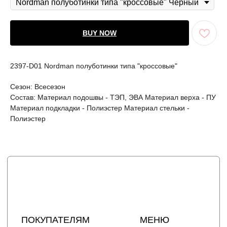
ПОКУПАТЕЛЯМ
МЕНЮ
BUY NOW
Каталог
Доставка
О бренде
Условия оплаты и возврата
Сертификаты
Рассрочка
Акции
Уход за изделиями
2397-D01 Nordman полуботинки типа "кроссовые"
Оптовые закупки
Сезон: Всесезон
КОНТАКТЫ
СОЦСЕТИ
Состав: Материал подошвы - ТЭП, ЭВА Материал верха - ПУ
+7 964 420-94-43
Telegram
Материал подкладки - Полиэстер Материал стельки -
WhatsApp
Вконтакте
Полиэстер
Политика конфиденциальности
сайт разработан @st_malugina