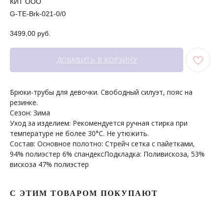
КИТ ООО
G-TE-Brk-021-0/0
3499,00
руб.
+7 964 429-41-29
WhatsApp
ДОБАВИТЬ В КОРЗИНУ
Брюки-трубы для девочки. Свободный силуэт, пояс на
резинке.
Сезон: Зима
Уход за изделием: Рекомендуется ручная стирка при
температуре не более 30°С. Не утюжить.
Состав: Основное полотно: Стрейч сетка с пайетками,
ПОКУПАТЕЛЯМ
МЕНЮ
94% полиэстер 6% спандексПодкладка: Поливискоза, 53%
Каталог
Доставка
вискоза 47% полиэстер
О бренде
Условия оплаты и возврата
Сертификаты
Рассрочка
Акции
Уход за изделиями
С ЭТИМ ТОВАРОМ ПОКУПАЮТ
Оптовые закупки
КОНТАКТЫ
СОЦСЕТИ