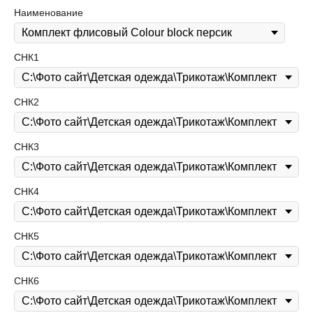
Наименование
СНК1
СНК2
СНК3
СНК4
СНК5
СНК6