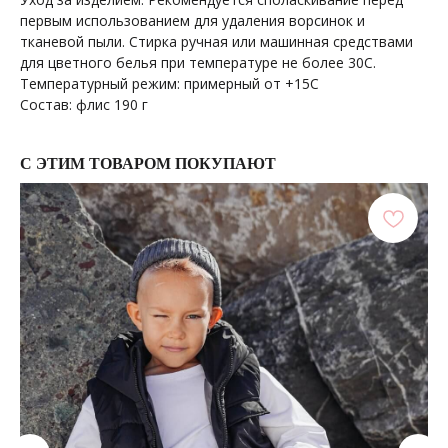
первым использованием для удаления ворсинок и
тканевой пыли. Стирка ручная или машинная средствами
+7 964 429-41-29
WhatsApp
для цветного белья при температуре не более 30С.
Температурный режим: примерный от +15С
Состав: флис 190 г
С ЭТИМ ТОВАРОМ ПОКУПАЮТ
ПОКУПАТЕЛЯМ
МЕНЮ
Каталог
Доставка
О бренде
Условия оплаты и возврата
Сертификаты
Рассрочка
Акции
Уход за изделиями
Оптовые закупки
КОНТАКТЫ
СОЦСЕТИ
+7 964 420-94-43
Telegram
WhatsApp
Вконтакте