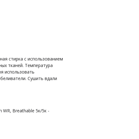
ная стирка с использованием
ых тканей. Температура
зя использовать
тбеливатели. Сушить вдали
 WR, Breathable 5к/5к -