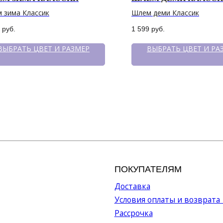
 зима Классик
Шлем деми Классик
руб.
1 599
руб.
ВЫБРАТЬ ЦВЕТ И РАЗМЕР
ВЫБРАТЬ ЦВЕТ И РА
ПОКУПАТЕЛЯМ
МЕН
Доставка
Катало
Условия оплаты и возврата
О бре
Рассрочка
Серти
Уход за изделиями
Акции
Оптов