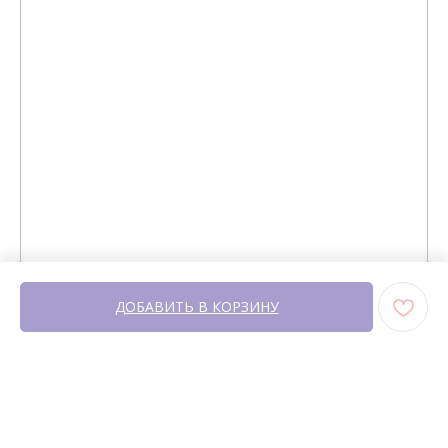
+7 964 420-94-43
Telegram
WhatsApp
Вконтакте
Политика конфиденциальности
сайт разработан @st_malugina
ДОБАВИТЬ В КОРЗИНУ