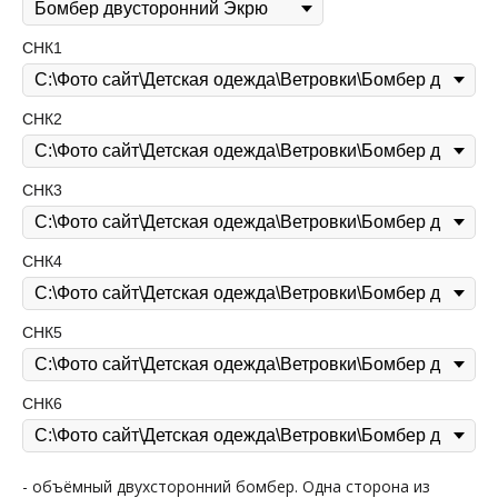
СНК1
СНК2
СНК3
СНК4
СНК5
СНК6
- объёмный двухсторонний бомбер. Одна сторона из