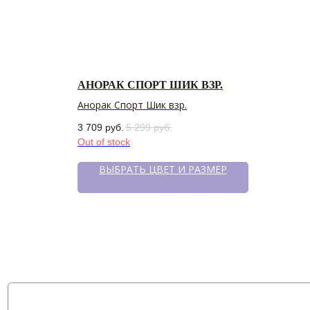
АНОРАК СПОРТ ШИК ВЗР.
Анорак Спорт Шик взр.
3 709
руб.
5 299
руб.
Out of stock
ВЫБРАТЬ ЦВЕТ И РАЗМЕР
Политика конфиденциальности
сайт разработан @st_malugina