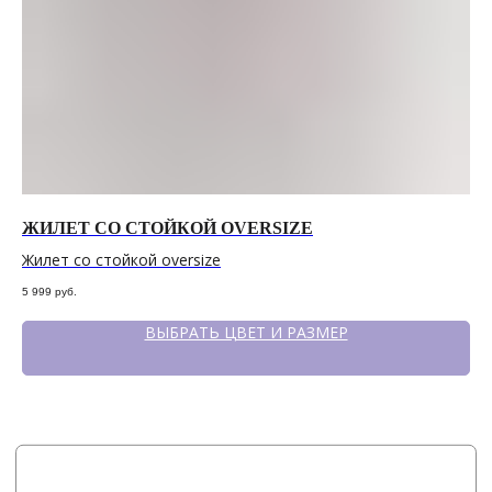
КОНТАКТЫ
СОЦСЕТИ
+7 964 420-94-43
Telegram
WhatsApp
Вконтакте
Политика конфиденциальности
сайт разработан @st_malugina
ЖИЛЕТ СО СТОЙКОЙ OVERSIZE
Ж
Жилет со стойкой oversize
Жи
5 999
руб.
6 2
ВЫБРАТЬ ЦВЕТ И РАЗМЕР