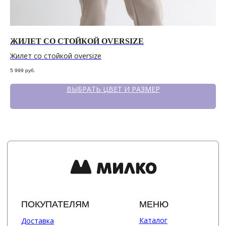
Политика конфиденциальности
сайт разработан @st_malugina
ЖИЛЕТ СО СТОЙКОЙ OVERSIZE
Ж
Жилет со стойкой oversize
Жи
5 999
руб.
6 2
ВЫБРАТЬ ЦВЕТ И РАЗМЕР