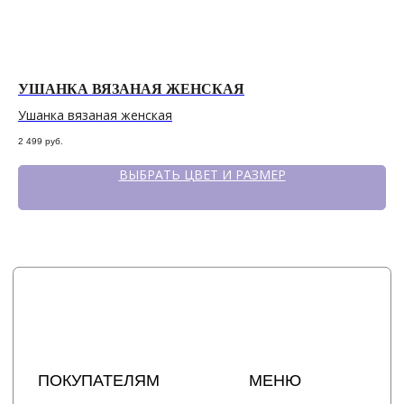
Политика конфиденциальности
сайт разработан @st_malugina
УШАНКА ВЯЗАНАЯ ЖЕНСКАЯ
Р
Ушанка вязаная женская
Ру
2 499
руб.
1 9
ВЫБРАТЬ ЦВЕТ И РАЗМЕР