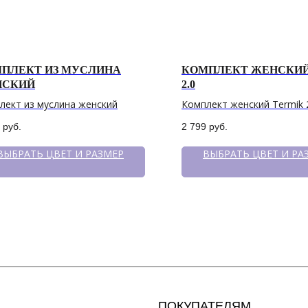
ПЛЕКТ ИЗ МУСЛИНА
КОМПЛЕКТ ЖЕНСКИЙ
НСКИЙ
2.0
лект из муслина женский
Комплект женский Termik 
руб.
2 799
руб.
ВЫБРАТЬ ЦВЕТ И РАЗМЕР
ВЫБРАТЬ ЦВЕТ И РА
ПОКУПАТЕЛЯМ
МЕН
Доставка
Катало
Условия оплаты и возврата
О бре
Рассрочка
Серти
Уход за изделиями
Акции
Оптов