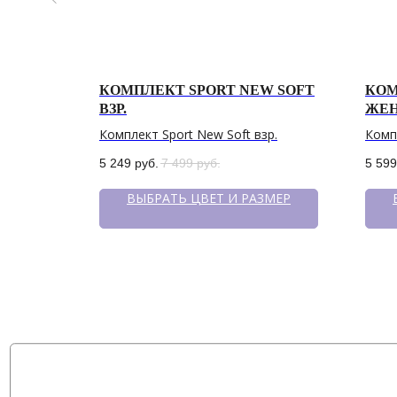
КОМПЛЕКТ SPORT NEW SOFT
КОМ
ВЗР.
ЖЕ
Комплект Sport New Soft взр.
Комп
5 249
руб.
7 499
руб.
5 599
ЗМЕР
ВЫБРАТЬ ЦВЕТ И РАЗМЕР
Политика конфиденциальности
сайт разработан @st_malugina