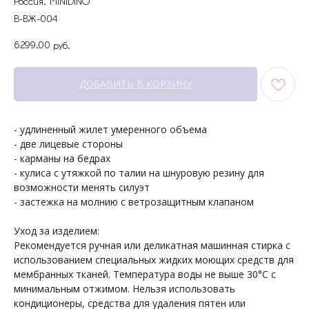
Россия, MINIDINO
В-ВЖ-004
6299,00
руб.
ДОБАВИТЬ В КОРЗИНУ
- удлиненный жилет умеренного объема
- две лицевые стороны
- карманы на бедрах
+7 964 429-41-29
- кулиса с утяжкой по талии на шнуровую резину для
WhatsApp
возможности менять силуэт
- застежка на молнию с ветрозащитным клапаном
Уход за изделием:
Рекомендуется ручная или деликатная машинная стирка с
использованием специальных жидких моющих средств для
мембранных тканей. Температура воды не выше 30°С с
минимальным отжимом. Нельзя использовать
кондиционеры, средства для удаления пятен или