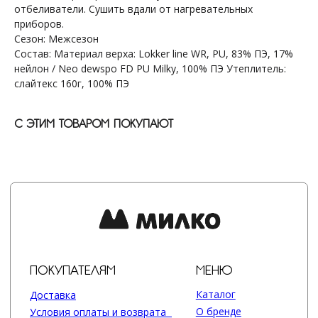
отбеливатели. Сушить вдали от нагревательных
ПОКУПАТЕЛЯМ
МЕНЮ
приборов.
Каталог
Доставка
Сезон: Межсезон
О бренде
Условия оплаты и возврата
Состав: Материал верха: Lokker line WR, PU, 83% ПЭ, 17%
Сертификаты
Рассрочка
Акции
Уход за изделиями
нейлон / Neo dewspo FD PU Milky, 100% ПЭ Утеплитель:
Оптовые закупки
слайтекс 160г, 100% ПЭ
КОНТАКТЫ
СОЦСЕТИ
+7 964 420-94-43
Telegram
С ЭТИМ ТОВАРОМ ПОКУПАЮТ
WhatsApp
Вконтакте
Политика конфиденциальности
сайт разработан @st_malugina