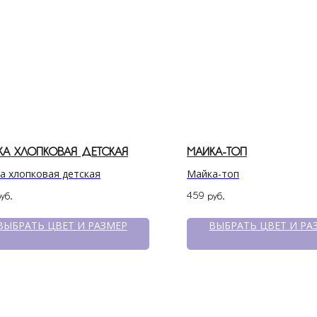
КА ХЛОПКОВАЯ ДЕТСКАЯ
МАЙКА-ТОП
а хлопковая детская
Майка-топ
459
уб.
руб.
ВЫБРАТЬ ЦВЕТ И РАЗМЕР
ВЫБРАТЬ ЦВЕТ И РА
ПОКУПАТЕЛЯМ
МЕНЮ
Доставка
Катало
Условия оплаты и возврата
О бре