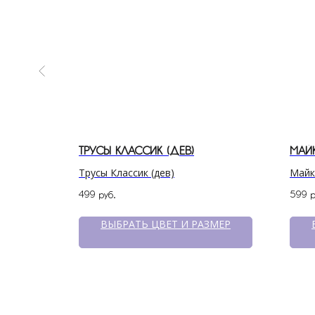
ДЕВОЧКИ
ТРУСЫ КЛАССИК (ДЕВ)
МАЙ
ки
Трусы Классик (дев)
Майк
499
599
руб.
р
ЗМЕР
ВЫБРАТЬ ЦВЕТ И РАЗМЕР