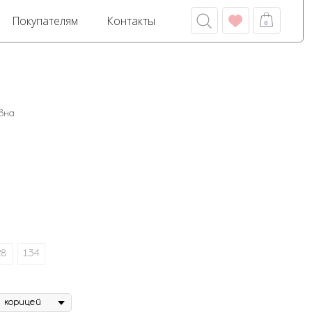
м
Контакты
0
вна
28
134