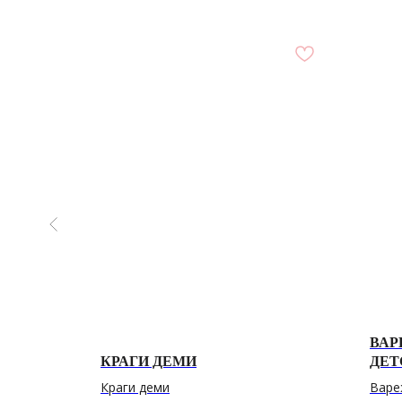
00%
ВАР
КРАГИ ДЕМИ
ДЕТ
рсть
Краги деми
Варе