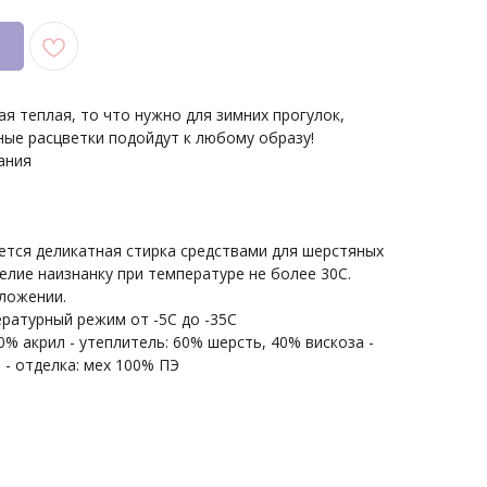
ая теплая, то что нужно для зимних прогулок,
ные расцветки подойдут к любому образу!
ания
ется деликатная стирка средствами для шерстяных
елие наизнанку при температуре не более 30С.
ложении.
ратурный режим от -5С до -35С
50% акрил - утеплитель: 60% шерсть, 40% вискоза -
 - отделка: мех 100% ПЭ