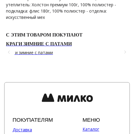
утеплитель: Холстон премиум 100г, 100% полиэстер -
подкладка: флис 180г, 100% полиэстер - отделка:
КОНТАКТЫ
СОЦСЕТИ
искусственный мех
+7 964 420-94-43
Telegram
WhatsApp
Вконтакте
С ЭТИМ ТОВАРОМ ПОКУПАЮТ
Политика конфиденциальности
сайт разработан @st_malugina
КРАГИ ЗИМНИЕ С ПАТАМИ
В
Краги зимние с патами
Ва
799