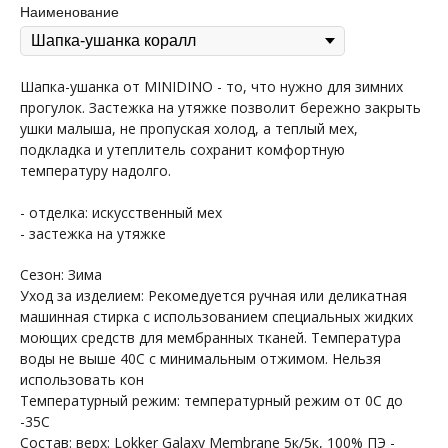
Наименование
Шапка-ушанка от MINIDINO - то, что нужно для зимних
прогулок. Застежка на утяжке позволит бережно закрыть
ушки малыша, не пропуская холод, а теплый мех,
+7 964 429-41-29
WhatsApp
подкладка и утеплитель сохранит комфортную
температуру надолго.
- отделка: искусственный мех
- застежка на утяжке
Сезон: Зима
Уход за изделием: Рекомедуется ручная или деликатная
машинная стирка с использованием специальных жидких
моющих средств для мембранных тканей. Температура
ПОКУПАТЕЛЯМ
МЕНЮ
воды не выше 40С с минимальным отжимом. Нельзя
Каталог
Доставка
использовать кон
О бренде
Условия оплаты и возврата
Температурный режим: температурный режим от 0С до
Сертификаты
Рассрочка
-35С
Акции
Уход за изделиями
Состав: верх: Lokker Galaxy Membrane 5к/5к, 100% ПЭ -
Оптовые закупки